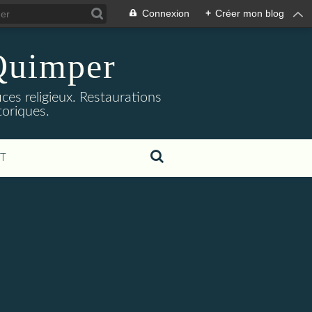
Connexion
+
Créer mon blog
 Quimper
ices religieux. Restaurations
oriques.
T