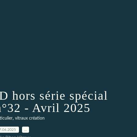
D hors série spécial
n°32 - Avril 2025
,
ticulier
vitraux création
7.04.2025
…