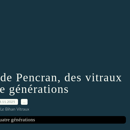
de Pencran, des vitraux
re générations
3.11.2025
…
 Le Bihan Vitraux